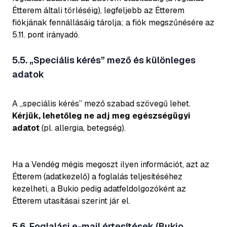
Étterem általi törléséig), legfeljebb az Étterem
fiókjának fennállásáig tárolja; a fiók megszűnésére az
5.11. pont irányadó.
5.5. „Speciális kérés” mező és különleges
adatok
A „speciális kérés” mező szabad szövegű lehet.
Kérjük, lehetőleg ne adj meg egészségügyi
adatot
(pl. allergia, betegség).
Ha a Vendég mégis megoszt ilyen információt, azt az
Étterem (adatkezelő) a foglalás teljesítéséhez
kezelheti, a Bukio pedig adatfeldolgozóként az
Étterem utasításai szerint jár el.
5.6. Foglalási e-mail értesítések (Bukio