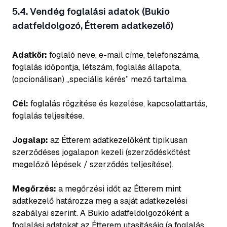
5.4. Vendég foglalási adatok (Bukio
adatfeldolgozó, Étterem adatkezelő)
Adatkör:
foglaló neve, e-mail címe, telefonszáma,
foglalás időpontja, létszám, foglalás állapota,
(opcionálisan) „speciális kérés” mező tartalma.
Cél:
foglalás rögzítése és kezelése, kapcsolattartás,
foglalás teljesítése.
Jogalap:
az Étterem adatkezelőként tipikusan
szerződéses jogalapon kezeli (szerződéskötést
megelőző lépések / szerződés teljesítése).
Megőrzés:
a megőrzési időt az Étterem mint
adatkezelő határozza meg a saját adatkezelési
szabályai szerint. A Bukio adatfeldolgozóként a
foglalási adatokat az Étterem utasításáig (a foglalás