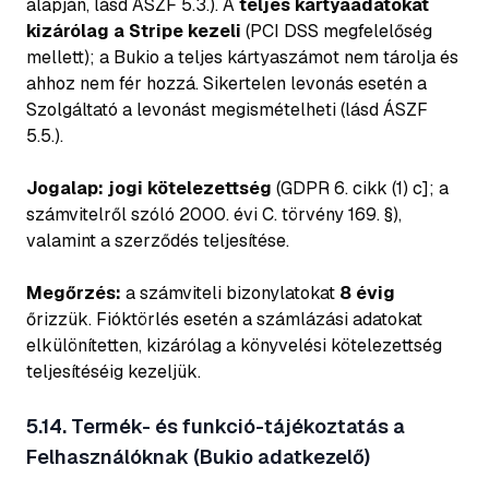
alapján, lásd ÁSZF 5.3.). A
teljes kártyaadatokat
kizárólag a Stripe kezeli
(PCI DSS megfelelőség
mellett); a Bukio a teljes kártyaszámot nem tárolja és
ahhoz nem fér hozzá. Sikertelen levonás esetén a
Szolgáltató a levonást megismételheti (lásd ÁSZF
5.5.).
Jogalap:
jogi kötelezettség
(GDPR 6. cikk (1) c]; a
számvitelről szóló 2000. évi C. törvény 169. §),
valamint a szerződés teljesítése.
Megőrzés:
a számviteli bizonylatokat
8 évig
őrizzük. Fióktörlés esetén a számlázási adatokat
elkülönítetten, kizárólag a könyvelési kötelezettség
teljesítéséig kezeljük.
5.14. Termék- és funkció-tájékoztatás a
Felhasználóknak (Bukio adatkezelő)