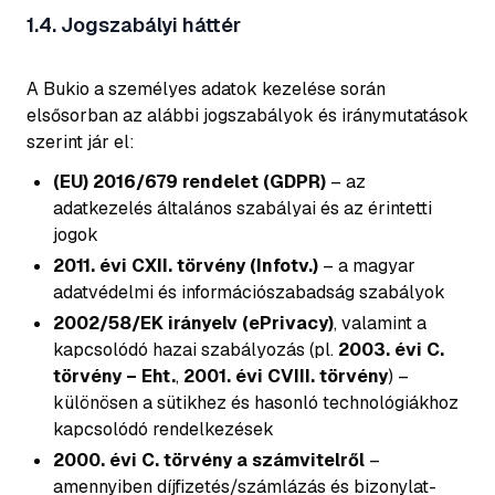
1.4. Jogszabályi háttér
A Bukio a személyes adatok kezelése során
elsősorban az alábbi jogszabályok és iránymutatások
szerint jár el:
(EU) 2016/679 rendelet (GDPR)
– az
adatkezelés általános szabályai és az érintetti
jogok
2011. évi CXII. törvény (Infotv.)
– a magyar
adatvédelmi és információszabadság szabályok
2002/58/EK irányelv (ePrivacy)
, valamint a
kapcsolódó hazai szabályozás (pl.
2003. évi C.
törvény – Eht.
,
2001. évi CVIII. törvény
) –
különösen a sütikhez és hasonló technológiákhoz
kapcsolódó rendelkezések
2000. évi C. törvény a számvitelről
–
amennyiben díjfizetés/számlázás és bizonylat-