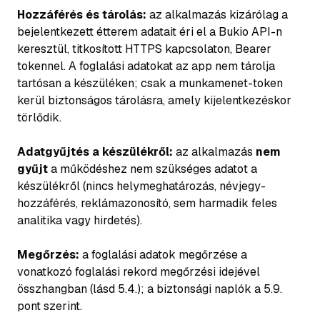
Hozzáférés és tárolás:
az alkalmazás kizárólag a
bejelentkezett étterem adatait éri el a Bukio API-n
keresztül, titkosított HTTPS kapcsolaton, Bearer
tokennel. A foglalási adatokat az app nem tárolja
tartósan a készüléken; csak a munkamenet-token
kerül biztonságos tárolásra, amely kijelentkezéskor
törlődik.
Adatgyűjtés a készülékről:
az alkalmazás
nem
gyűjt
a működéshez nem szükséges adatot a
készülékről (nincs helymeghatározás, névjegy-
hozzáférés, reklámazonosító, sem harmadik feles
analitika vagy hirdetés).
Megőrzés:
a foglalási adatok megőrzése a
vonatkozó foglalási rekord megőrzési idejével
összhangban (lásd 5.4.); a biztonsági naplók a 5.9.
pont szerint.