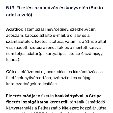
5.13. Fizetés, számlázás és könyvelés (Bukio
adatkezelő)
Adatkör:
számlázási név/cégnév, székhely/cím,
adószám, kapcsolattartó e-mail, a díjsáv és a
számlatételek, fizetési státusz, valamint a Stripe által
visszaadott fizetési azonosítók és a mentett kártya
nem teljes adatai (pl. kártyatípus, utolsó 4 számjegy,
lejárat).
Cél:
az előfizetési díj beszedése és kiszámlázása, a
fizetések nyilvántartása, számviteli és adójogi
kötelezettségek teljesítése.
Fizetés módja:
a fizetés
bankkártyával, a Stripe
fizetési szolgáltatón keresztül
történik (ismétlődő
kártyaterhelés a Felhasználó kifejezett hozzájárulása