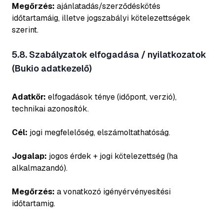
Megőrzés:
ajánlatadás/szerződéskötés
időtartamáig, illetve jogszabályi kötelezettségek
szerint.
5.8. Szabályzatok elfogadása / nyilatkozatok
(Bukio adatkezelő)
Adatkör:
elfogadások ténye (időpont, verzió),
technikai azonosítók.
Cél:
jogi megfelelőség, elszámoltathatóság.
Jogalap:
jogos érdek + jogi kötelezettség (ha
alkalmazandó).
Megőrzés:
a vonatkozó igényérvényesítési
időtartamig.