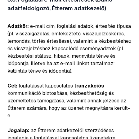
adatfeldolgozó, Étterem adatkezelő)
Adatkör:
e-mail cím, foglalási adatok, értesítés típusa
(pl. visszaigazolás, emlékeztető, visszajelzéskérés,
lemondás, törlés értesítése), valamint a kézbesítéshez
és visszajelzéshez kapcsolódó eseményadatok (pl.
kézbesítési státusz, hibaok, megnyitás ténye és
időpontja, illetve ha az e-mail linket tartalmaz:
kattintás ténye és időpontja).
Cél:
foglalással kapcsolatos
tranzakciós
kommunikáció biztosítása, kézbesíthetőség és
üzemeltetés támogatása, valamint annak jelzése az
Étterem számára, hogy az üzenet megnyitásra került-
e.
Jogalap:
az Étterem adatkezelői szerződéses
jogalapja a foglalással kapcsolatos üzenetekre