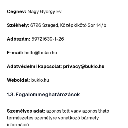
Cégnév:
Nagy György Ev.
Székhely:
6726 Szeged, Középkikötő Sor 14/b
Adószám:
59721639-1-26
E-mail:
hello@bukio.hu
Adatvédelmi kapcsolat:
privacy@bukio.hu
Weboldal:
bukio.hu
1.3. Fogalommeghatározások
Személyes adat:
azonosított vagy azonosítható
természetes személyre vonatkozó bármely
információ.