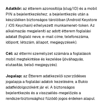
Adatkör:
az étterem azonosítója (slug/ID) és a mobil
PIN a bejelentkezéshez; a bejelentkezés után a
készüléken biztonságos tárolóban (Android Keystore
/ iOS Keychain) elhelyezett munkamenet-token. Az
alkalmazás megjeleníti az adott étterem foglalási
adatait (foglaló neve, e-mail címe, telefonszáma,
időpont, létszám, állapot, megjegyzések).
Cél:
az éttermi személyzet számára a foglalások
mobil megtekintése és kezelése (jóváhagyás,
elutasítás, belső megjegyzés).
Jogalap:
az Étterem adatkezelői szerződéses
jogalapja a foglalási adatok kezelésére, a Bukio
adatfeldolgozóként jár el. A biztonságos
bejelentkezés és a visszaélés-megelőzés a
rendszerbiztonsághoz fűződő jogos érdeken alapul.